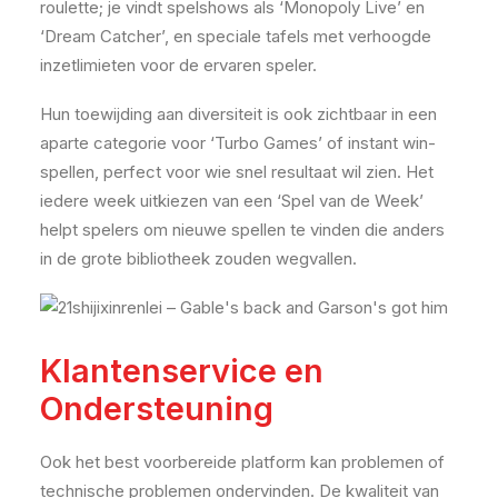
roulette; je vindt spelshows als ‘Monopoly Live’ en
‘Dream Catcher’, en speciale tafels met verhoogde
inzetlimieten voor de ervaren speler.
Hun toewijding aan diversiteit is ook zichtbaar in een
aparte categorie voor ‘Turbo Games’ of instant win-
spellen, perfect voor wie snel resultaat wil zien. Het
iedere week uitkiezen van een ‘Spel van de Week’
helpt spelers om nieuwe spellen te vinden die anders
in de grote bibliotheek zouden wegvallen.
Klantenservice en
Ondersteuning
Ook het best voorbereide platform kan problemen of
technische problemen ondervinden. De kwaliteit van