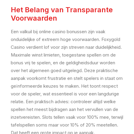
Het Belang van Transparante
Voorwaarden
Een valkuil bij online casino bonussen zijn vaak
onduidelijke of extreem hoge voorwaarden. Foxygold
Casino verdient lof voor zijn streven naar duidelijkheid.
Maximale winst limieten, toegestane spellen om de
bonus vrij te spelen, en de geldigheidsduur worden
over het algemeen goed uitgelegd. Deze praktische
aanpak voorkomt frustratie en stelt spelers in staat om
geïnformeerde keuzes te maken. Het toont respect
voor de speler, wat essentieel is voor een langdurige
relatie. Een praktisch advies: controleer altijd welke
spellen het meest bijdragen aan het vervullen van de
inzetvereisten. Slots tellen vaak voor 100% mee, terwijl
tafelspellen soms maar voor 10% of 20% meetellen.
Dat heeft een grote impact op je aanpak.