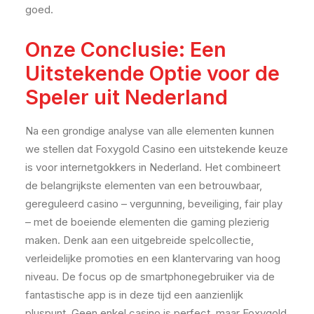
goed.
Onze Conclusie: Een
Uitstekende Optie voor de
Speler uit Nederland
Na een grondige analyse van alle elementen kunnen
we stellen dat Foxygold Casino een uitstekende keuze
is voor internetgokkers in Nederland. Het combineert
de belangrijkste elementen van een betrouwbaar,
gereguleerd casino – vergunning, beveiliging, fair play
– met de boeiende elementen die gaming plezierig
maken. Denk aan een uitgebreide spelcollectie,
verleidelijke promoties en een klantervaring van hoog
niveau. De focus op de smartphonegebruiker via de
fantastische app is in deze tijd een aanzienlijk
pluspunt. Geen enkel casino is perfect, maar Foxygold